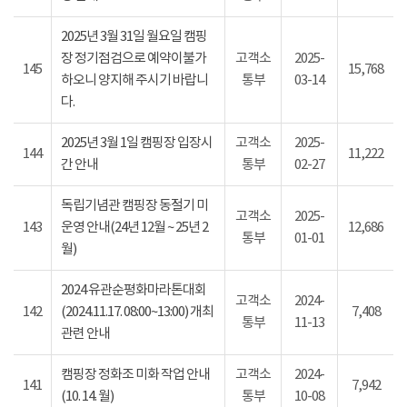
2025년 3월 31일 월요일 캠핑
장 정기점검으로 예약이불가
고객소
2025-
145
15,768
하오니 양지해 주시기 바랍니
통부
03-14
다.
2025년 3월 1일 캠핑장 입장시
고객소
2025-
144
11,222
간 안내
통부
02-27
독립기념관 캠핑장 동절기 미
고객소
2025-
143
운영 안내(24년 12월 ~ 25년 2
12,686
통부
01-01
월)
2024 유관순평화마라톤대회
고객소
2024-
142
(2024.11.17. 08:00~13:00) 개최
7,408
통부
11-13
관련 안내
캠핑장 정화조 미화 작업 안내
고객소
2024-
141
7,942
(10. 14. 월)
통부
10-08