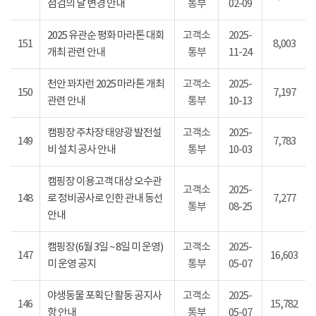
점검의 날 변경 안내
통부
02-09
2025 유관순 평화 마라톤 대회
고객소
2025-
151
8,003
개최 관련 안내
통부
11-24
천안 꽈자런 2025 마라톤 개최
고객소
2025-
150
7,197
관련 안내
통부
10-13
캠핑장 주차장 태양광 발전설
고객소
2025-
149
7,783
비 설치 공사 안내
통부
10-03
캠핑장 이용고객 대상 오수관
고객소
2025-
148
로 정비공사로 인한 관내 동선
7,277
통부
08-25
안내
캠핑장(6월 3일 ~ 8일 미 운영)
고객소
2025-
147
16,603
미 운영 공지
통부
05-07
야생동물 포획단 활동 공지사
고객소
2025-
146
15,782
항 안내
통부
05-07