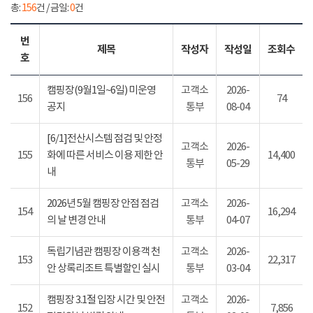
총:
156
건 / 금일:
0
건
번
제목
작성자
작성일
조회수
호
캠핑장(9월1일~6일) 미운영
고객소
2026-
156
74
공지
통부
08-04
[6/1]전산시스템 점검 및 안정
고객소
2026-
155
화에 따른 서비스 이용 제한 안
14,400
통부
05-29
내
2026년 5월 캠핑장 안점 점검
고객소
2026-
154
16,294
의 날 변경 안내
통부
04-07
독립기념관 캠핑장 이용객 천
고객소
2026-
153
22,317
안 상록리조트 특별할인 실시
통부
03-04
캠핑장 3.1절 입장 시간 및 안전
고객소
2026-
152
7,856