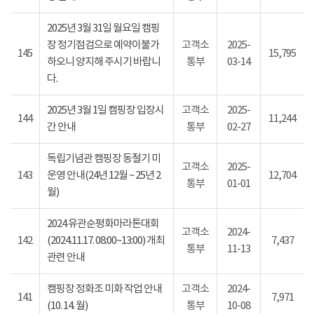
2025년 3월 31일 월요일 캠핑
장 정기점검으로 예약이불가
고객소
2025-
145
15,795
하오니 양지해 주시기 바랍니
통부
03-14
다.
2025년 3월 1일 캠핑장 입장시
고객소
2025-
144
11,244
간 안내
통부
02-27
독립기념관 캠핑장 동절기 미
고객소
2025-
143
운영 안내(24년 12월 ~ 25년 2
12,704
통부
01-01
월)
2024 유관순평화마라톤대회
고객소
2024-
142
(2024.11.17. 08:00~13:00) 개최
7,437
통부
11-13
관련 안내
캠핑장 정화조 미화 작업 안내
고객소
2024-
141
7,971
(10. 14. 월)
통부
10-08