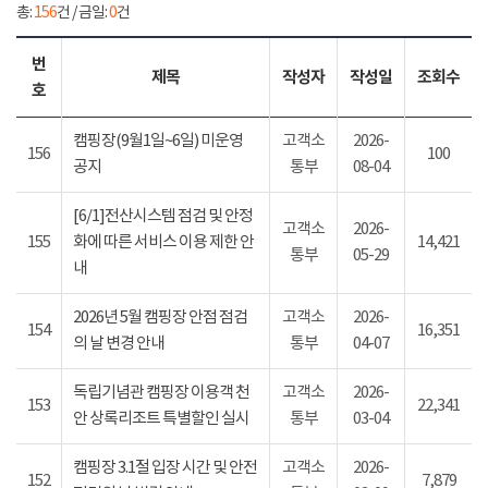
총:
156
건 / 금일:
0
건
번
제목
작성자
작성일
조회수
호
캠핑장(9월1일~6일) 미운영
고객소
2026-
156
100
공지
통부
08-04
[6/1]전산시스템 점검 및 안정
고객소
2026-
155
화에 따른 서비스 이용 제한 안
14,421
통부
05-29
내
2026년 5월 캠핑장 안점 점검
고객소
2026-
154
16,351
의 날 변경 안내
통부
04-07
독립기념관 캠핑장 이용객 천
고객소
2026-
153
22,341
안 상록리조트 특별할인 실시
통부
03-04
캠핑장 3.1절 입장 시간 및 안전
고객소
2026-
152
7,879