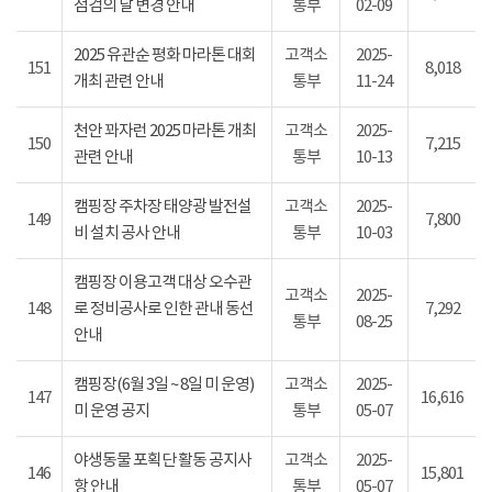
점검의 날 변경 안내
통부
02-09
2025 유관순 평화 마라톤 대회
고객소
2025-
151
8,018
개최 관련 안내
통부
11-24
천안 꽈자런 2025 마라톤 개최
고객소
2025-
150
7,215
관련 안내
통부
10-13
캠핑장 주차장 태양광 발전설
고객소
2025-
149
7,800
비 설치 공사 안내
통부
10-03
캠핑장 이용고객 대상 오수관
고객소
2025-
148
로 정비공사로 인한 관내 동선
7,292
통부
08-25
안내
캠핑장(6월 3일 ~ 8일 미 운영)
고객소
2025-
147
16,616
미 운영 공지
통부
05-07
야생동물 포획단 활동 공지사
고객소
2025-
146
15,801
항 안내
통부
05-07