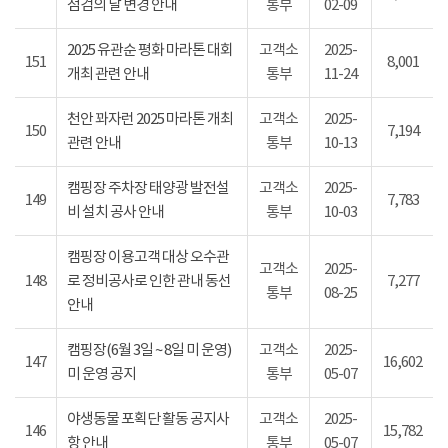
점검의 날 변경 안내
통부
02-09
2025 유관순 평화 마라톤 대회
고객소
2025-
151
8,001
개최 관련 안내
통부
11-24
천안 꽈자런 2025 마라톤 개최
고객소
2025-
150
7,194
관련 안내
통부
10-13
캠핑장 주차장 태양광 발전설
고객소
2025-
149
7,783
비 설치 공사 안내
통부
10-03
캠핑장 이용고객 대상 오수관
고객소
2025-
148
로 정비공사로 인한 관내 동선
7,277
통부
08-25
안내
캠핑장(6월 3일 ~ 8일 미 운영)
고객소
2025-
147
16,602
미 운영 공지
통부
05-07
야생동물 포획단 활동 공지사
고객소
2025-
146
15,782
항 안내
통부
05-07