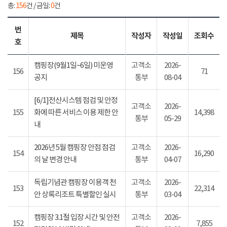
총:
156
건 / 금일:
0
건
번
제목
작성자
작성일
조회수
호
캠핑장(9월1일~6일) 미운영
고객소
2026-
156
71
공지
통부
08-04
[6/1]전산시스템 점검 및 안정
고객소
2026-
155
화에 따른 서비스 이용 제한 안
14,398
통부
05-29
내
2026년 5월 캠핑장 안점 점검
고객소
2026-
154
16,290
의 날 변경 안내
통부
04-07
독립기념관 캠핑장 이용객 천
고객소
2026-
153
22,314
안 상록리조트 특별할인 실시
통부
03-04
캠핑장 3.1절 입장 시간 및 안전
고객소
2026-
152
7,855