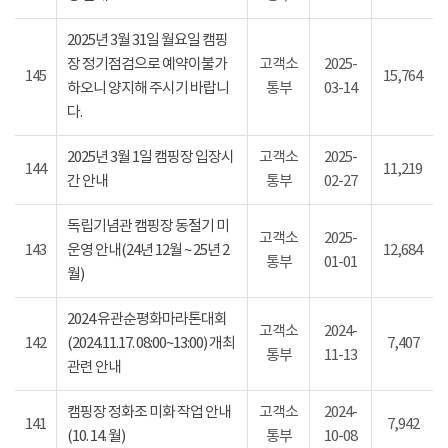
2025년 3월 31일 월요일 캠핑
장 정기점검으로 예약이불가
고객소
2025-
145
15,764
하오니 양지해 주시기 바랍니
통부
03-14
다.
2025년 3월 1일 캠핑장 입장시
고객소
2025-
144
11,219
간 안내
통부
02-27
독립기념관 캠핑장 동절기 미
고객소
2025-
143
운영 안내(24년 12월 ~ 25년 2
12,684
통부
01-01
월)
2024 유관순평화마라톤대회
고객소
2024-
142
(2024.11.17. 08:00~13:00) 개최
7,407
통부
11-13
관련 안내
캠핑장 정화조 미화 작업 안내
고객소
2024-
141
7,942
(10. 14. 월)
통부
10-08