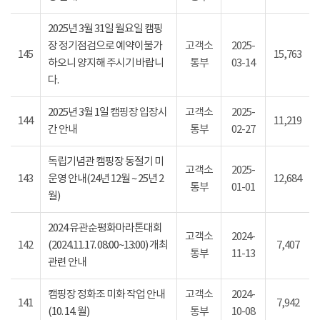
2025년 3월 31일 월요일 캠핑
장 정기점검으로 예약이불가
고객소
2025-
145
15,763
하오니 양지해 주시기 바랍니
통부
03-14
다.
2025년 3월 1일 캠핑장 입장시
고객소
2025-
144
11,219
간 안내
통부
02-27
독립기념관 캠핑장 동절기 미
고객소
2025-
143
운영 안내(24년 12월 ~ 25년 2
12,684
통부
01-01
월)
2024 유관순평화마라톤대회
고객소
2024-
142
(2024.11.17. 08:00~13:00) 개최
7,407
통부
11-13
관련 안내
캠핑장 정화조 미화 작업 안내
고객소
2024-
141
7,942
(10. 14. 월)
통부
10-08