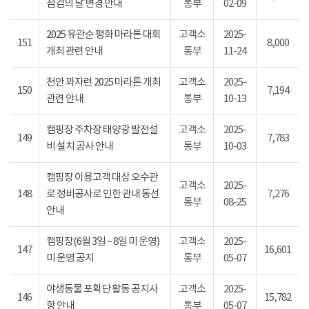
점검의 날 변경 안내
통부
02-09
2025 유관순 평화 마라톤 대회
고객소
2025-
151
8,000
개최 관련 안내
통부
11-24
천안 꽈자런 2025 마라톤 개최
고객소
2025-
150
7,194
관련 안내
통부
10-13
캠핑장 주차장 태양광 발전설
고객소
2025-
149
7,783
비 설치 공사 안내
통부
10-03
캠핑장 이용고객 대상 오수관
고객소
2025-
148
로 정비공사로 인한 관내 동선
7,276
통부
08-25
안내
캠핑장(6월 3일 ~ 8일 미 운영)
고객소
2025-
147
16,601
미 운영 공지
통부
05-07
야생동물 포획단 활동 공지사
고객소
2025-
146
15,782
항 안내
통부
05-07