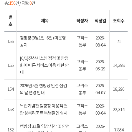
총:
156
건 / 금일:
0
건
번
제목
작성자
작성일
조회수
호
캠핑장(9월1일~6일) 미운영
고객소
2026-
156
71
공지
통부
08-04
[6/1]전산시스템 점검 및 안정
고객소
2026-
155
화에 따른 서비스 이용 제한 안
14,398
통부
05-29
내
2026년 5월 캠핑장 안점 점검
고객소
2026-
154
16,290
의 날 변경 안내
통부
04-07
독립기념관 캠핑장 이용객 천
고객소
2026-
153
22,314
안 상록리조트 특별할인 실시
통부
03-04
캠핑장 3.1절 입장 시간 및 안전
고객소
2026-
152
7,854