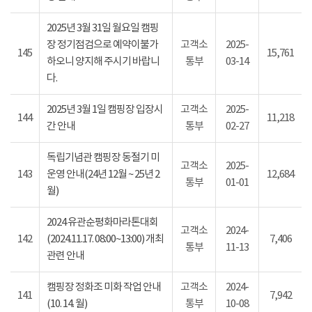
2025년 3월 31일 월요일 캠핑
장 정기점검으로 예약이불가
고객소
2025-
145
15,761
하오니 양지해 주시기 바랍니
통부
03-14
다.
2025년 3월 1일 캠핑장 입장시
고객소
2025-
144
11,218
간 안내
통부
02-27
독립기념관 캠핑장 동절기 미
고객소
2025-
143
운영 안내(24년 12월 ~ 25년 2
12,684
통부
01-01
월)
2024 유관순평화마라톤대회
고객소
2024-
142
(2024.11.17. 08:00~13:00) 개최
7,406
통부
11-13
관련 안내
캠핑장 정화조 미화 작업 안내
고객소
2024-
141
7,942
(10. 14. 월)
통부
10-08