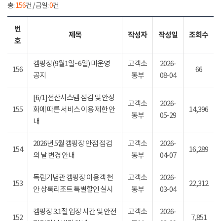
총:
156
건 / 금일:
0
건
번
제목
작성자
작성일
조회수
호
캠핑장(9월1일~6일) 미운영
고객소
2026-
156
66
공지
통부
08-04
[6/1]전산시스템 점검 및 안정
고객소
2026-
155
화에 따른 서비스 이용 제한 안
14,396
통부
05-29
내
2026년 5월 캠핑장 안점 점검
고객소
2026-
154
16,289
의 날 변경 안내
통부
04-07
독립기념관 캠핑장 이용객 천
고객소
2026-
153
22,312
안 상록리조트 특별할인 실시
통부
03-04
캠핑장 3.1절 입장 시간 및 안전
고객소
2026-
152
7,851