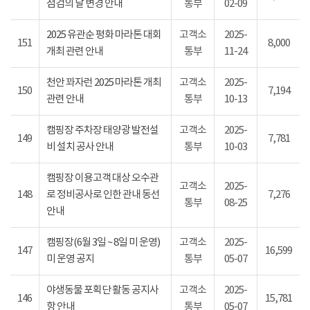
점검의 날 변경 안내
통부
02-09
2025 유관순 평화 마라톤 대회
고객소
2025-
151
8,000
개최 관련 안내
통부
11-24
천안 꽈자런 2025 마라톤 개최
고객소
2025-
150
7,194
관련 안내
통부
10-13
캠핑장 주차장 태양광 발전설
고객소
2025-
149
7,781
비 설치 공사 안내
통부
10-03
캠핑장 이용고객 대상 오수관
고객소
2025-
148
로 정비공사로 인한 관내 동선
7,276
통부
08-25
안내
캠핑장(6월 3일 ~ 8일 미 운영)
고객소
2025-
147
16,599
미 운영 공지
통부
05-07
야생동물 포획단 활동 공지사
고객소
2025-
146
15,781
항 안내
통부
05-07