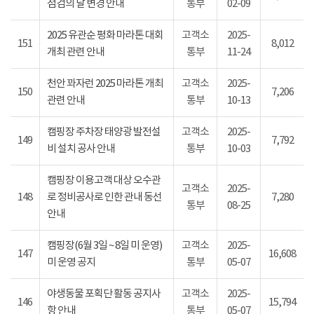
점검의 날 변경 안내
통부
02-09
2025 유관순 평화 마라톤 대회
고객소
2025-
151
8,012
개최 관련 안내
통부
11-24
천안 꽈자런 2025 마라톤 개최
고객소
2025-
150
7,206
관련 안내
통부
10-13
캠핑장 주차장 태양광 발전설
고객소
2025-
149
7,792
비 설치 공사 안내
통부
10-03
캠핑장 이용고객 대상 오수관
고객소
2025-
148
로 정비공사로 인한 관내 동선
7,280
통부
08-25
안내
캠핑장(6월 3일 ~ 8일 미 운영)
고객소
2025-
147
16,608
미 운영 공지
통부
05-07
야생동물 포획단 활동 공지사
고객소
2025-
146
15,794
항 안내
통부
05-07