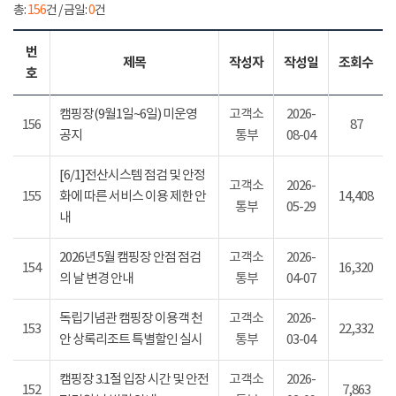
총:
156
건 / 금일:
0
건
번
제목
작성자
작성일
조회수
호
캠핑장(9월1일~6일) 미운영
고객소
2026-
156
87
공지
통부
08-04
[6/1]전산시스템 점검 및 안정
고객소
2026-
155
화에 따른 서비스 이용 제한 안
14,408
통부
05-29
내
2026년 5월 캠핑장 안점 점검
고객소
2026-
154
16,320
의 날 변경 안내
통부
04-07
독립기념관 캠핑장 이용객 천
고객소
2026-
153
22,332
안 상록리조트 특별할인 실시
통부
03-04
캠핑장 3.1절 입장 시간 및 안전
고객소
2026-
152
7,863