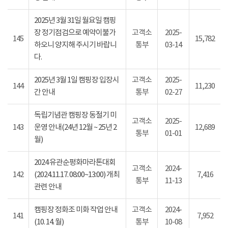
2025년 3월 31일 월요일 캠핑
장 정기점검으로 예약이불가
고객소
2025-
145
15,782
하오니 양지해 주시기 바랍니
통부
03-14
다.
2025년 3월 1일 캠핑장 입장시
고객소
2025-
144
11,230
간 안내
통부
02-27
독립기념관 캠핑장 동절기 미
고객소
2025-
143
운영 안내(24년 12월 ~ 25년 2
12,689
통부
01-01
월)
2024 유관순평화마라톤대회
고객소
2024-
142
(2024.11.17. 08:00~13:00) 개최
7,416
통부
11-13
관련 안내
캠핑장 정화조 미화 작업 안내
고객소
2024-
141
7,952
(10. 14. 월)
통부
10-08