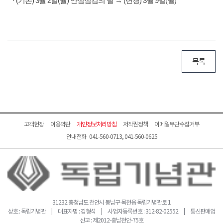
· (기존) 3월 2일(월) 안점점검의 날 → (변경) 3월 9일(월)
목록
고객헌장
이용약관
개인정보처리방침
저작권정책
이메일무단수집거부
안내전화 041-560-0713, 041-560-0625
31232 충청남도 천안시 동남구 목천읍 독립기념관로 1
상호 : 독립기념관 | 대표자명 : 김형석 | 사업자등록번호 : 312-82-02552 | 통신판매업
신고 : 제2012-충남천안-75호