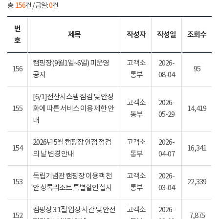
총:
156
건 / 금일:
0
건
번
제목
작성자
작성일
조회수
호
캠핑장(9월1일~6일) 미운영
고객소
2026-
156
95
공지
통부
08-04
[6/1]전산시스템 점검 및 안정
고객소
2026-
155
화에 따른 서비스 이용 제한 안
14,419
통부
05-29
내
2026년 5월 캠핑장 안점 점검
고객소
2026-
154
16,341
의 날 변경 안내
통부
04-07
독립기념관 캠핑장 이용객 천
고객소
2026-
153
22,339
안 상록리조트 특별할인 실시
통부
03-04
캠핑장 3.1절 입장 시간 및 안전
고객소
2026-
152
7,875