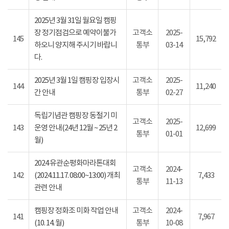
2025년 3월 31일 월요일 캠핑
장 정기점검으로 예약이불가
고객소
2025-
145
15,792
하오니 양지해 주시기 바랍니
통부
03-14
다.
2025년 3월 1일 캠핑장 입장시
고객소
2025-
144
11,240
간 안내
통부
02-27
독립기념관 캠핑장 동절기 미
고객소
2025-
143
운영 안내(24년 12월 ~ 25년 2
12,699
통부
01-01
월)
2024 유관순평화마라톤대회
고객소
2024-
142
(2024.11.17. 08:00~13:00) 개최
7,433
통부
11-13
관련 안내
캠핑장 정화조 미화 작업 안내
고객소
2024-
141
7,967
(10. 14. 월)
통부
10-08