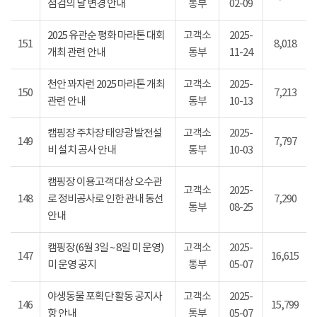
점검의 날 변경 안내
통부
02-09
2025 유관순 평화 마라톤 대회
고객소
2025-
151
8,018
개최 관련 안내
통부
11-24
천안 꽈자런 2025 마라톤 개최
고객소
2025-
150
7,213
관련 안내
통부
10-13
캠핑장 주차장 태양광 발전설
고객소
2025-
149
7,797
비 설치 공사 안내
통부
10-03
캠핑장 이용고객 대상 오수관
고객소
2025-
148
로 정비공사로 인한 관내 동선
7,290
통부
08-25
안내
캠핑장(6월 3일 ~ 8일 미 운영)
고객소
2025-
147
16,615
미 운영 공지
통부
05-07
야생동물 포획단 활동 공지사
고객소
2025-
146
15,799
항 안내
통부
05-07