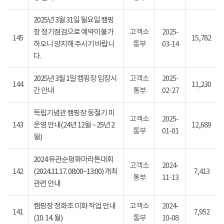
2025년 3월 31일 월요일 캠핑
장 정기점검으로 예약이불가
고객소
2025-
145
15,782
하오니 양지해 주시기 바랍니
통부
03-14
다.
2025년 3월 1일 캠핑장 입장시
고객소
2025-
144
11,230
간 안내
통부
02-27
독립기념관 캠핑장 동절기 미
고객소
2025-
143
운영 안내(24년 12월 ~ 25년 2
12,689
통부
01-01
월)
2024 유관순평화마라톤대회
고객소
2024-
142
(2024.11.17. 08:00~13:00) 개최
7,413
통부
11-13
관련 안내
캠핑장 정화조 미화 작업 안내
고객소
2024-
141
7,952
(10. 14. 월)
통부
10-08