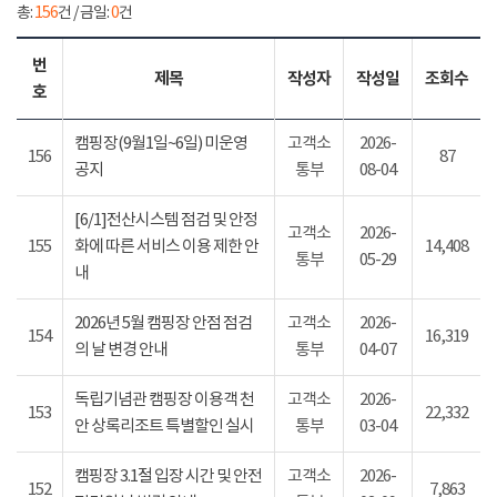
총:
156
건 / 금일:
0
건
번
제목
작성자
작성일
조회수
호
캠핑장(9월1일~6일) 미운영
고객소
2026-
156
87
공지
통부
08-04
[6/1]전산시스템 점검 및 안정
고객소
2026-
155
화에 따른 서비스 이용 제한 안
14,408
통부
05-29
내
2026년 5월 캠핑장 안점 점검
고객소
2026-
154
16,319
의 날 변경 안내
통부
04-07
독립기념관 캠핑장 이용객 천
고객소
2026-
153
22,332
안 상록리조트 특별할인 실시
통부
03-04
캠핑장 3.1절 입장 시간 및 안전
고객소
2026-
152
7,863