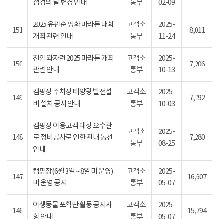
점검의 날 변경 안내
통부
02-09
2025 유관순 평화 마라톤 대회
고객소
2025-
151
8,011
개최 관련 안내
통부
11-24
천안 꽈자런 2025 마라톤 개최
고객소
2025-
150
7,206
관련 안내
통부
10-13
캠핑장 주차장 태양광 발전설
고객소
2025-
149
7,792
비 설치 공사 안내
통부
10-03
캠핑장 이용고객 대상 오수관
고객소
2025-
148
로 정비공사로 인한 관내 동선
7,280
통부
08-25
안내
캠핑장(6월 3일 ~ 8일 미 운영)
고객소
2025-
147
16,607
미 운영 공지
통부
05-07
야생동물 포획단 활동 공지사
고객소
2025-
146
15,794
항 안내
통부
05-07