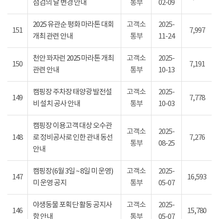
점검의 날 변경 안내
통부
02-09
2025 유관순 평화 마라톤 대회
고객소
2025-
151
7,997
개최 관련 안내
통부
11-24
천안 꽈자런 2025 마라톤 개최
고객소
2025-
150
7,191
관련 안내
통부
10-13
캠핑장 주차장 태양광 발전설
고객소
2025-
149
7,778
비 설치 공사 안내
통부
10-03
캠핑장 이용고객 대상 오수관
고객소
2025-
148
로 정비공사로 인한 관내 동선
7,276
통부
08-25
안내
캠핑장(6월 3일 ~ 8일 미 운영)
고객소
2025-
147
16,593
미 운영 공지
통부
05-07
야생동물 포획단 활동 공지사
고객소
2025-
146
15,780
항 안내
통부
05-07