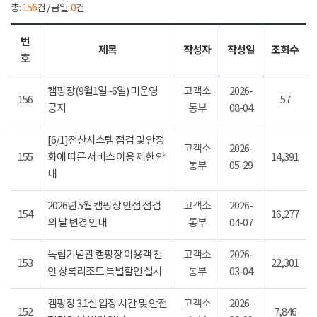
총:
156
건 / 금일:
0
건
번
제목
작성자
작성일
조회수
호
캠핑장(9월1일~6일) 미운영
고객소
2026-
156
57
공지
통부
08-04
[6/1]전산시스템 점검 및 안정
고객소
2026-
155
화에 따른 서비스 이용 제한 안
14,391
통부
05-29
내
2026년 5월 캠핑장 안점 점검
고객소
2026-
154
16,277
의 날 변경 안내
통부
04-07
독립기념관 캠핑장 이용객 천
고객소
2026-
153
22,301
안 상록리조트 특별할인 실시
통부
03-04
캠핑장 3.1절 입장 시간 및 안전
고객소
2026-
152
7,846