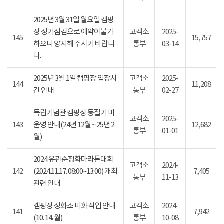
2025년 3월 31일 월요일 캠핑
장 정기점검으로 예약이불가
고객소
2025-
145
15,757
하오니 양지해 주시기 바랍니
통부
03-14
다.
2025년 3월 1일 캠핑장 입장시
고객소
2025-
144
11,208
간 안내
통부
02-27
독립기념관 캠핑장 동절기 미
고객소
2025-
143
운영 안내(24년 12월 ~ 25년 2
12,682
통부
01-01
월)
2024 유관순평화마라톤대회
고객소
2024-
142
(2024.11.17. 08:00~13:00) 개최
7,405
통부
11-13
관련 안내
캠핑장 정화조 미화 작업 안내
고객소
2024-
141
7,942
(10. 14. 월)
통부
10-08