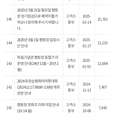
2025년 3월 31일 월요일 캠핑
장 정기점검으로 예약이불가
고객소
2025-
145
15,763
하오니 양지해 주시기 바랍니
통부
03-14
다.
2025년 3월 1일 캠핑장 입장시
고객소
2025-
144
11,219
간 안내
통부
02-27
독립기념관 캠핑장 동절기 미
고객소
2025-
143
운영 안내(24년 12월 ~ 25년 2
12,684
통부
01-01
월)
2024 유관순평화마라톤대회
고객소
2024-
142
(2024.11.17. 08:00~13:00) 개최
7,407
통부
11-13
관련 안내
캠핑장 정화조 미화 작업 안내
고객소
2024-
141
7,942
(10. 14. 월)
통부
10-08