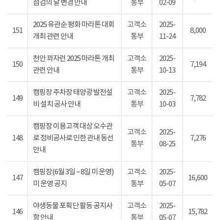
점검의 날 변경 안내
통부
02-09
2025 유관순 평화 마라톤 대회
고객소
2025-
151
8,000
개최 관련 안내
통부
11-24
천안 꽈자런 2025 마라톤 개최
고객소
2025-
150
7,194
관련 안내
통부
10-13
캠핑장 주차장 태양광 발전설
고객소
2025-
149
7,782
비 설치 공사 안내
통부
10-03
캠핑장 이용고객 대상 오수관
고객소
2025-
148
로 정비공사로 인한 관내 동선
7,276
통부
08-25
안내
캠핑장(6월 3일 ~ 8일 미 운영)
고객소
2025-
147
16,600
미 운영 공지
통부
05-07
야생동물 포획단 활동 공지사
고객소
2025-
146
15,782
항 안내
통부
05-07