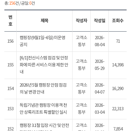
총:
156
건 / 금일:
0
건
번
제목
작성자
작성일
조회수
호
캠핑장(9월1일~6일) 미운영
고객소
2026-
156
71
공지
통부
08-04
[6/1]전산시스템 점검 및 안정
고객소
2026-
155
화에 따른 서비스 이용 제한 안
14,398
통부
05-29
내
2026년 5월 캠핑장 안점 점검
고객소
2026-
154
16,290
의 날 변경 안내
통부
04-07
독립기념관 캠핑장 이용객 천
고객소
2026-
153
22,313
안 상록리조트 특별할인 실시
통부
03-04
캠핑장 3.1절 입장 시간 및 안전
고객소
2026-
152
7,854