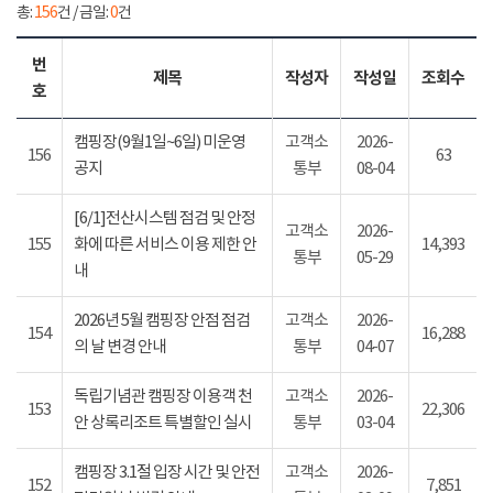
총:
156
건 / 금일:
0
건
번
제목
작성자
작성일
조회수
호
캠핑장(9월1일~6일) 미운영
고객소
2026-
156
63
공지
통부
08-04
[6/1]전산시스템 점검 및 안정
고객소
2026-
155
화에 따른 서비스 이용 제한 안
14,393
통부
05-29
내
2026년 5월 캠핑장 안점 점검
고객소
2026-
154
16,288
의 날 변경 안내
통부
04-07
독립기념관 캠핑장 이용객 천
고객소
2026-
153
22,306
안 상록리조트 특별할인 실시
통부
03-04
캠핑장 3.1절 입장 시간 및 안전
고객소
2026-
152
7,851