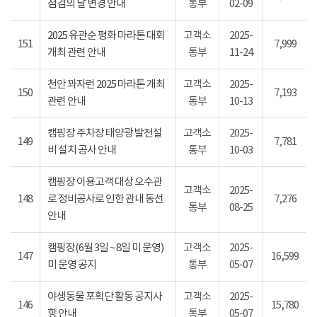
점검의 날 변경 안내
통부
02-09
2025 유관순 평화 마라톤 대회
고객소
2025-
151
7,999
개최 관련 안내
통부
11-24
천안 꽈자런 2025 마라톤 개최
고객소
2025-
150
7,193
관련 안내
통부
10-13
캠핑장 주차장 태양광 발전설
고객소
2025-
149
7,781
비 설치 공사 안내
통부
10-03
캠핑장 이용고객 대상 오수관
고객소
2025-
148
로 정비공사로 인한 관내 동선
7,276
통부
08-25
안내
캠핑장(6월 3일 ~ 8일 미 운영)
고객소
2025-
147
16,599
미 운영 공지
통부
05-07
야생동물 포획단 활동 공지사
고객소
2025-
146
15,780
항 안내
통부
05-07