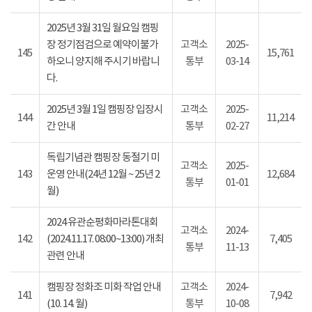
2025년 3월 31일 월요일 캠핑
장 정기점검으로 예약이불가
고객소
2025-
145
15,761
하오니 양지해 주시기 바랍니
통부
03-14
다.
2025년 3월 1일 캠핑장 입장시
고객소
2025-
144
11,214
간 안내
통부
02-27
독립기념관 캠핑장 동절기 미
고객소
2025-
143
운영 안내(24년 12월 ~ 25년 2
12,684
통부
01-01
월)
2024 유관순평화마라톤대회
고객소
2024-
142
(2024.11.17. 08:00~13:00) 개최
7,405
통부
11-13
관련 안내
캠핑장 정화조 미화 작업 안내
고객소
2024-
141
7,942
(10. 14. 월)
통부
10-08