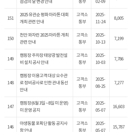
점검의 날 변경 안내
통부
02-09
2025 유관순 평화 마라톤 대회
고객소
2025-
151
8,005
개최 관련 안내
통부
11-24
천안 꽈자런 2025 마라톤 개최
고객소
2025-
150
7,199
관련 안내
통부
10-13
캠핑장 주차장 태양광 발전설
고객소
2025-
149
7,786
비 설치 공사 안내
통부
10-03
캠핑장 이용고객 대상 오수관
고객소
2025-
148
로 정비공사로 인한 관내 동선
7,277
통부
08-25
안내
캠핑장(6월 3일 ~ 8일 미 운영)
고객소
2025-
147
16,603
미 운영 공지
통부
05-07
야생동물 포획단 활동 공지사
고객소
2025-
146
15,787
항 안내
통부
05-07