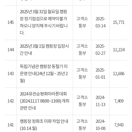
2025년 3월 31일 월요일 캠핑
장 정기점검으로 예약이불가
고객소
2025-
145
15,771
하오니 양지해 주시기 바랍니
통부
03-14
다.
2025년 3월 1일 캠핑장 입장시
고객소
2025-
144
11,224
간 안내
통부
02-27
독립기념관 캠핑장 동절기 미
고객소
2025-
143
운영 안내(24년 12월 ~ 25년 2
12,686
통부
01-01
월)
2024 유관순평화마라톤대회
고객소
2024-
142
(2024.11.17. 08:00~13:00) 개최
7,409
통부
11-13
관련 안내
캠핑장 정화조 미화 작업 안내
고객소
2024-
141
7,943
(10. 14. 월)
통부
10-08