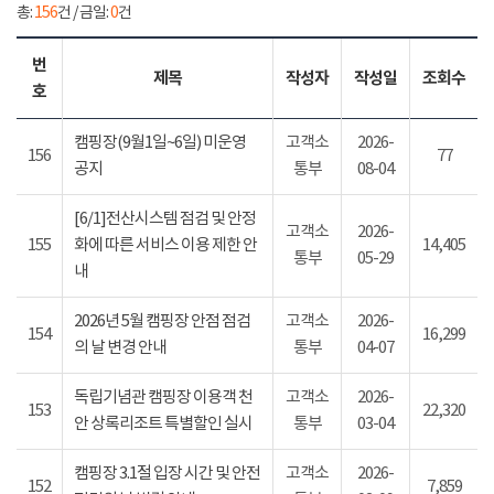
총:
156
건 / 금일:
0
건
번
제목
작성자
작성일
조회수
호
캠핑장(9월1일~6일) 미운영
고객소
2026-
156
77
공지
통부
08-04
[6/1]전산시스템 점검 및 안정
고객소
2026-
155
화에 따른 서비스 이용 제한 안
14,405
통부
05-29
내
2026년 5월 캠핑장 안점 점검
고객소
2026-
154
16,299
의 날 변경 안내
통부
04-07
독립기념관 캠핑장 이용객 천
고객소
2026-
153
22,320
안 상록리조트 특별할인 실시
통부
03-04
캠핑장 3.1절 입장 시간 및 안전
고객소
2026-
152
7,859