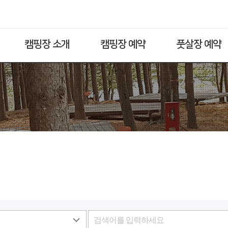
캠핑장 소개
캠핑장 예약
풋살장 예약