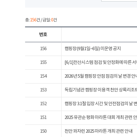
총:
156
건 / 금일:
0
건
번호
156
캠핑장(9월1일~6일) 미운영 공지
155
[6/1]전산시스템 점검 및 안정화에 따른 
154
2026년 5월 캠핑장 안점 점검의 날 변경 안
153
독립기념관 캠핑장 이용객 천안 상록리조
152
캠핑장 3.1절 입장 시간 및 안전점검의 날 
151
2025 유관순 평화 마라톤 대회 개최 관련 
150
천안 꽈자런 2025 마라톤 개최 관련 안내