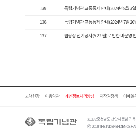
139
독립기념관 교통통제 안내(2024년 8월 3일 토요
138
독립기념관 교통통제 안내(2024년 7월 20일 토요
137
캠핑장 전기공사(5.27. 월)로 인한 미운영 
고객헌장
이용약관
개인정보처리방침
저작권정책
이메일
31232 충청남도 천안시 동남구 
ⓒ 2018 THE INDEPENDENCE HAL