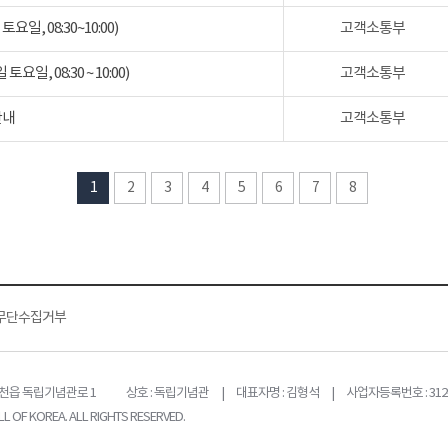
일, 08:30~10:00)
고객소통부
일, 08:30 ~ 10:00)
고객소통부
안내
고객소통부
1
2
3
4
5
6
7
8
무단수집거부
목천읍 독립기념관로 1
상호 : 독립기념관 | 대표자명 : 김형석 | 사업자등록번호 : 312-
L OF KOREA. ALL RIGHTS RESERVED.