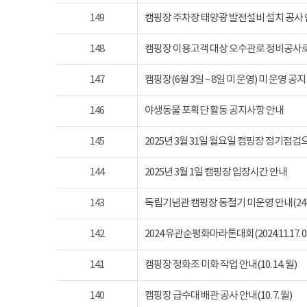
149
캠핑장 주차장 태양광 발전설비 설치 공사
148
캠핑장 이용고객 대상 오수관로 정비공사로
147
캠핑장(6월 3일 ~ 8일 미 운영) 미 운영 공지
146
야생동물 포획단 활동 공지사항 안내
145
2025년 3월 31일 월요일 캠핑장 정기점
144
2025년 3월 1일 캠핑장 입장시간 안내
143
독립기념관 캠핑장 동절기 미운영 안내(24년 1
142
2024 유관순평화마라톤대회(2024.11.17. 08
141
캠핑장 정화조 미화 작업 안내(10. 14. 월)
140
캠핑장 급수대 배관 공사 안내(10. 7. 월)