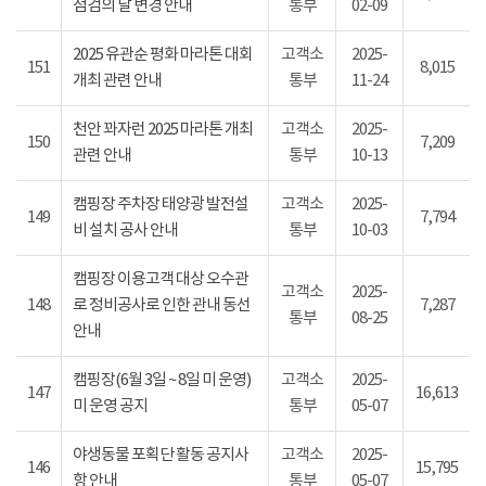
점검의 날 변경 안내
통부
02-09
2025 유관순 평화 마라톤 대회
고객소
2025-
151
8,015
개최 관련 안내
통부
11-24
천안 꽈자런 2025 마라톤 개최
고객소
2025-
150
7,209
관련 안내
통부
10-13
캠핑장 주차장 태양광 발전설
고객소
2025-
149
7,794
비 설치 공사 안내
통부
10-03
캠핑장 이용고객 대상 오수관
고객소
2025-
148
로 정비공사로 인한 관내 동선
7,287
통부
08-25
안내
캠핑장(6월 3일 ~ 8일 미 운영)
고객소
2025-
147
16,613
미 운영 공지
통부
05-07
야생동물 포획단 활동 공지사
고객소
2025-
146
15,795
항 안내
통부
05-07