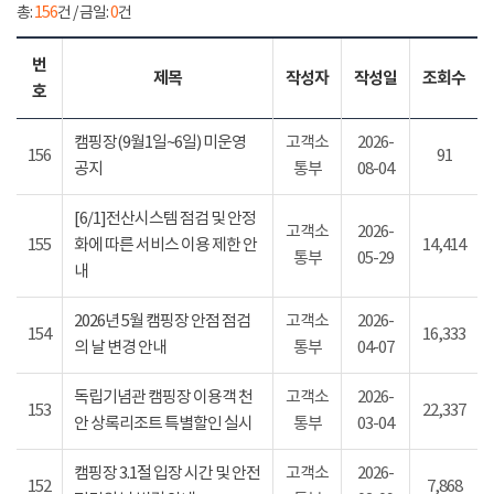
총:
156
건 / 금일:
0
건
번
제목
작성자
작성일
조회수
호
캠핑장(9월1일~6일) 미운영
고객소
2026-
156
91
공지
통부
08-04
[6/1]전산시스템 점검 및 안정
고객소
2026-
155
화에 따른 서비스 이용 제한 안
14,414
통부
05-29
내
2026년 5월 캠핑장 안점 점검
고객소
2026-
154
16,333
의 날 변경 안내
통부
04-07
독립기념관 캠핑장 이용객 천
고객소
2026-
153
22,337
안 상록리조트 특별할인 실시
통부
03-04
캠핑장 3.1절 입장 시간 및 안전
고객소
2026-
152
7,868