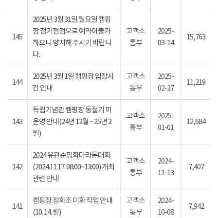
2025년 3월 31일 월요일 캠핑
장 정기점검으로 예약이불가
고객소
2025-
145
15,763
하오니 양지해 주시기 바랍니
통부
03-14
다.
2025년 3월 1일 캠핑장 입장시
고객소
2025-
144
11,219
간 안내
통부
02-27
독립기념관 캠핑장 동절기 미
고객소
2025-
143
운영 안내(24년 12월 ~ 25년 2
12,684
통부
01-01
월)
2024 유관순평화마라톤대회
고객소
2024-
142
(2024.11.17. 08:00~13:00) 개최
7,407
통부
11-13
관련 안내
캠핑장 정화조 미화 작업 안내
고객소
2024-
141
7,942
(10. 14. 월)
통부
10-08