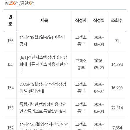
총:
156
건 / 금일:
0
건
번
제목
작성자
작성일
조회수
호
캠핑장(9월1일~6일) 미운영
고객소
2026-
156
71
공지
통부
08-04
[6/1]전산시스템 점검 및 안정
고객소
2026-
155
화에 따른 서비스 이용 제한 안
14,398
통부
05-29
내
2026년 5월 캠핑장 안점 점검
고객소
2026-
154
16,290
의 날 변경 안내
통부
04-07
독립기념관 캠핑장 이용객 천
고객소
2026-
153
22,314
안 상록리조트 특별할인 실시
통부
03-04
캠핑장 3.1절 입장 시간 및 안전
고객소
2026-
152
7,854