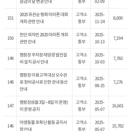
점검의 날 변경 안내
통부
02-09
2025 유관순 평화 마라톤 대회
고객소
2025-
151
8,000
개최 관련 안내
통부
11-24
천안 꽈자런 2025 마라톤 개최
고객소
2025-
150
7,194
관련 안내
통부
10-13
캠핑장 주차장 태양광 발전설
고객소
2025-
149
7,783
비 설치 공사 안내
통부
10-03
캠핑장 이용고객 대상 오수관
고객소
2025-
148
로 정비공사로 인한 관내 동선
7,276
통부
08-25
안내
캠핑장(6월 3일 ~ 8일 미 운영)
고객소
2025-
147
16,601
미 운영 공지
통부
05-07
야생동물 포획단 활동 공지사
고객소
2025-
146
15,782
항 안내
통부
05-07