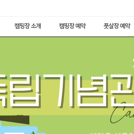
캠핑장 소개
캠핑장 예약
풋살장 예약