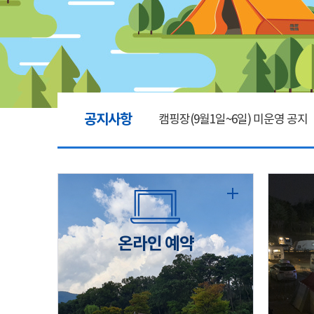
공지사항
캠핑장(9월1일~6일) 미운영 공지
[6/1]전산시스템 점검 및 안정화
2026년 5월 캠핑장 안점 점검의 
온라인 예약
캠핑장(9월1일~6일) 미운영 공지