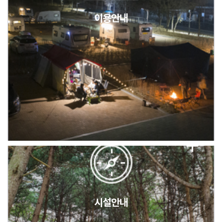
이용안내
2026년 5월 캠핑장 안점 점검의 날 변경 안내
캠핑장(9월1일~6일) 미운영 공지
[6/1]전산시스템 점검 및 안정화에 따른 서비스 이용 제한 안내
시설안내