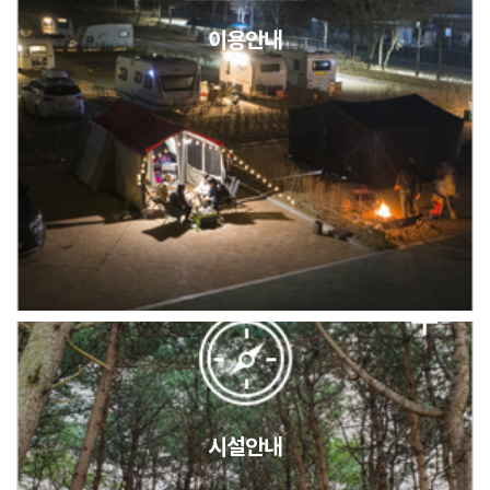
이용안내
2026년 5월 캠핑장 안점 점검의 날 변경 안내
캠핑장(9월1일~6일) 미운영 공지
[6/1]전산시스템 점검 및 안정화에 따른 서비스 이용 제한 안내
시설안내