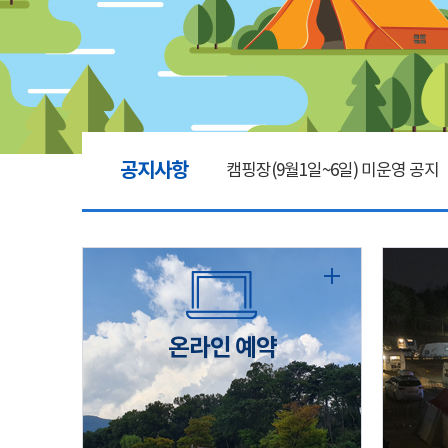
공지사항
캠핑장(9월1일~6일) 미운영 공지
[6/1]전산시스템 점검 및 안정화
2026년 5월 캠핑장 안점 점검의 
온라인 예약
캠핑장(9월1일~6일) 미운영 공지