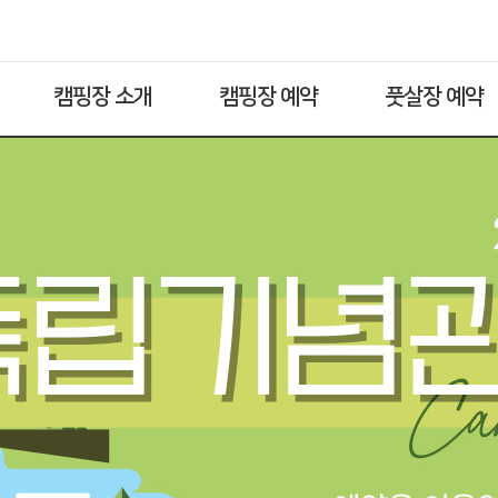
캠핑장 소개
캠핑장 예약
풋살장 예약