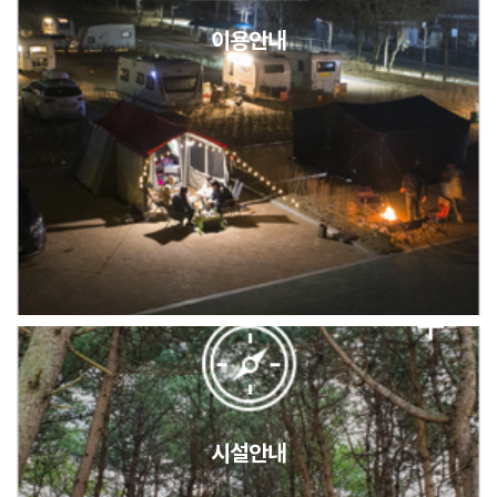
이용안내
2026년 5월 캠핑장 안점 점검의 날 변경 안내
캠핑장(9월1일~6일) 미운영 공지
[6/1]전산시스템 점검 및 안정화에 따른 서비스 이용 제한 안내
시설안내