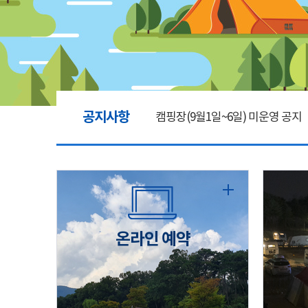
공지사항
캠핑장(9월1일~6일) 미운영 공지
[6/1]전산시스템 점검 및 안정화
2026년 5월 캠핑장 안점 점검의 
온라인 예약
캠핑장(9월1일~6일) 미운영 공지