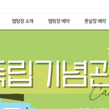
캠핑장 소개
캠핑장 예약
풋살장 예약