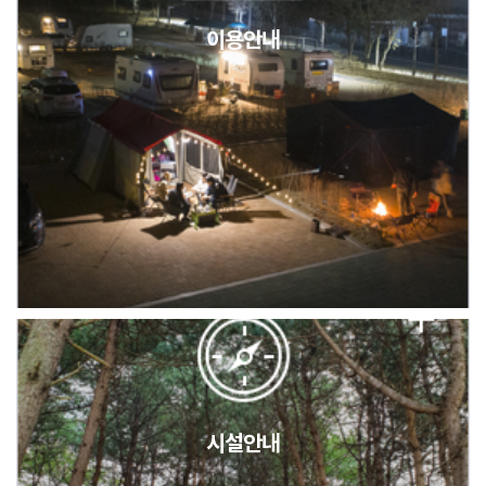
이용안내
2026년 5월 캠핑장 안점 점검의 날 변경 안내
캠핑장(9월1일~6일) 미운영 공지
[6/1]전산시스템 점검 및 안정화에 따른 서비스 이용 제한 안내
시설안내