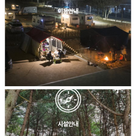
이용안내
2026년 5월 캠핑장 안점 점검의 날 변경 안내
캠핑장(9월1일~6일) 미운영 공지
[6/1]전산시스템 점검 및 안정화에 따른 서비스 이용 제한 안내
시설안내