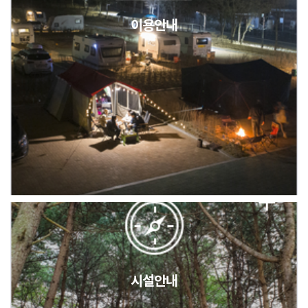
이용안내
2026년 5월 캠핑장 안점 점검의 날 변경 안내
캠핑장(9월1일~6일) 미운영 공지
[6/1]전산시스템 점검 및 안정화에 따른 서비스 이용 제한 안내
시설안내