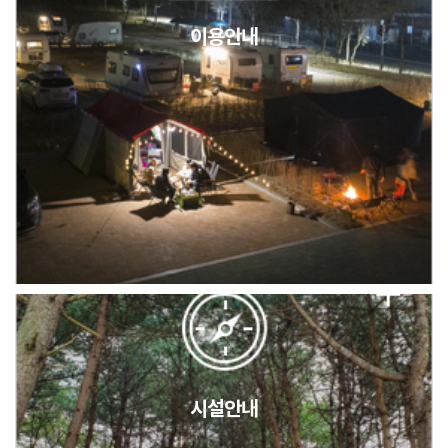
이용안내
2026년 5월 캠핑장 안점 점검의 날 변경 안내
캠핑장(9월1일~6일) 미운영 공지
[6/1]전산시스템 점검 및 안정화에 따른 서비스 이용 제한 안내
시설안내