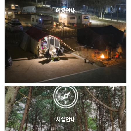
이용안내
2026년 5월 캠핑장 안점 점검의 날 변경 안내
캠핑장(9월1일~6일) 미운영 공지
[6/1]전산시스템 점검 및 안정화에 따른 서비스 이용 제한 안내
시설안내