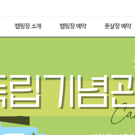
캠핑장 소개
캠핑장 예약
풋살장 예약