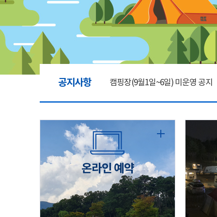
공지사항
캠핑장(9월1일~6일) 미운영 공지
[6/1]전산시스템 점검 및 안정화
2026년 5월 캠핑장 안점 점검의 
온라인 예약
캠핑장(9월1일~6일) 미운영 공지