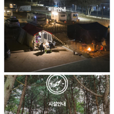
이용안내
2026년 5월 캠핑장 안점 점검의 날 변경 안내
캠핑장(9월1일~6일) 미운영 공지
[6/1]전산시스템 점검 및 안정화에 따른 서비스 이용 제한 안내
시설안내