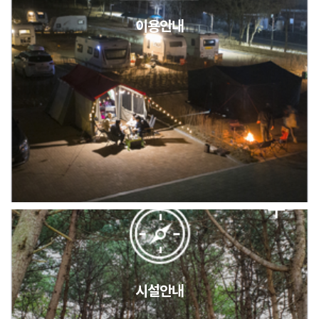
이용안내
2026년 5월 캠핑장 안점 점검의 날 변경 안내
캠핑장(9월1일~6일) 미운영 공지
[6/1]전산시스템 점검 및 안정화에 따른 서비스 이용 제한 안내
시설안내