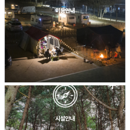
이용안내
2026년 5월 캠핑장 안점 점검의 날 변경 안내
캠핑장(9월1일~6일) 미운영 공지
[6/1]전산시스템 점검 및 안정화에 따른 서비스 이용 제한 안내
시설안내