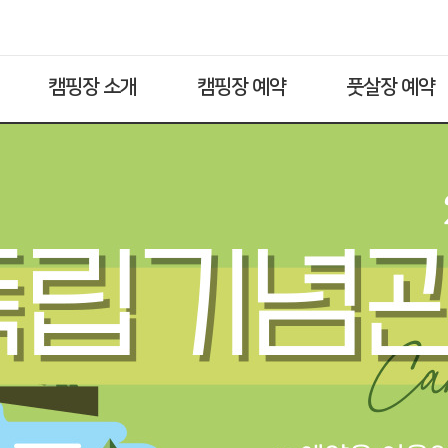
캠핑장 소개
캠핑장 예약
풋살장 예약