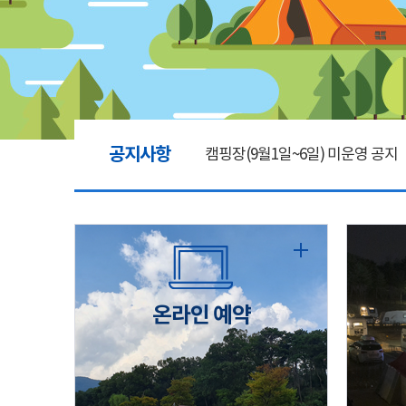
공지사항
캠핑장(9월1일~6일) 미운영 공지
[6/1]전산시스템 점검 및 안정화
2026년 5월 캠핑장 안점 점검의 
온라인 예약
캠핑장(9월1일~6일) 미운영 공지