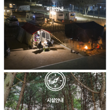
이용안내
2026년 5월 캠핑장 안점 점검의 날 변경 안내
캠핑장(9월1일~6일) 미운영 공지
[6/1]전산시스템 점검 및 안정화에 따른 서비스 이용 제한 안내
시설안내