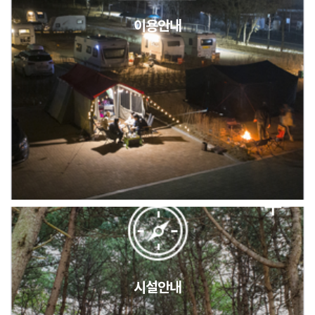
이용안내
2026년 5월 캠핑장 안점 점검의 날 변경 안내
캠핑장(9월1일~6일) 미운영 공지
[6/1]전산시스템 점검 및 안정화에 따른 서비스 이용 제한 안내
시설안내