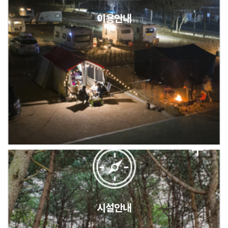
이용안내
2026년 5월 캠핑장 안점 점검의 날 변경 안내
캠핑장(9월1일~6일) 미운영 공지
[6/1]전산시스템 점검 및 안정화에 따른 서비스 이용 제한 안내
시설안내