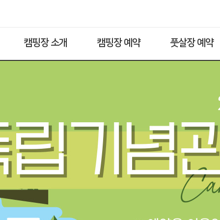
캠핑장 소개
캠핑장 예약
풋살장 예약