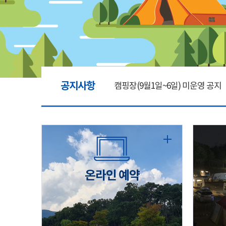
공지사항
캠핑장(9월1일~6일) 미운영 공지
[6/1]전산시스템 점검 및 안정화
2026년 5월 캠핑장 안점 점검의 
온라인 예약
캠핑장(9월1일~6일) 미운영 공지