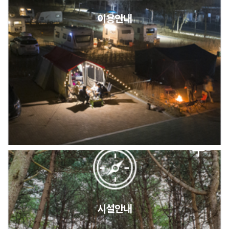
이용안내
2026년 5월 캠핑장 안점 점검의 날 변경 안내
캠핑장(9월1일~6일) 미운영 공지
[6/1]전산시스템 점검 및 안정화에 따른 서비스 이용 제한 안내
시설안내