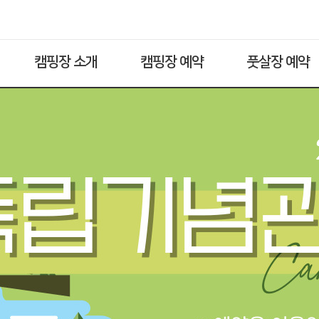
캠핑장 소개
캠핑장 예약
풋살장 예약