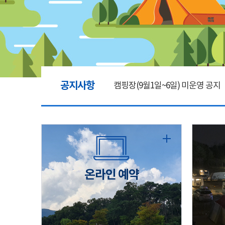
공지사항
캠핑장(9월1일~6일) 미운영 공지
[6/1]전산시스템 점검 및 안정화
2026년 5월 캠핑장 안점 점검의 
온라인 예약
캠핑장(9월1일~6일) 미운영 공지