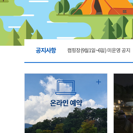
공지사항
캠핑장(9월1일~6일) 미운영 공지
[6/1]전산시스템 점검 및 안정화
2026년 5월 캠핑장 안점 점검의 
온라인 예약
캠핑장(9월1일~6일) 미운영 공지