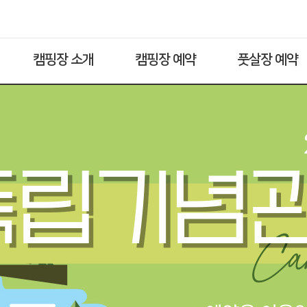
캠핑장 소개
캠핑장 예약
풋살장 예약