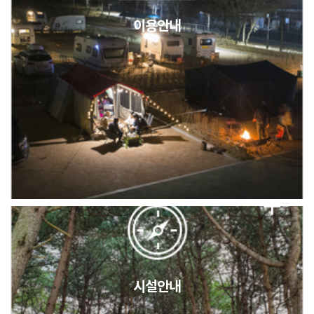
이용안내
2026년 5월 캠핑장 안점 점검의 날 변경 안내
캠핑장(9월1일~6일) 미운영 공지
[6/1]전산시스템 점검 및 안정화에 따른 서비스 이용 제한 안내
시설안내