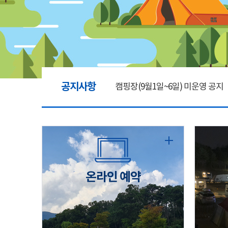
공지사항
캠핑장(9월1일~6일) 미운영 공지
[6/1]전산시스템 점검 및 안정화
2026년 5월 캠핑장 안점 점검의 
온라인 예약
캠핑장(9월1일~6일) 미운영 공지