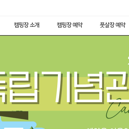
캠핑장 소개
캠핑장 예약
풋살장 예약