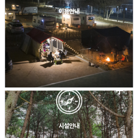
이용안내
2026년 5월 캠핑장 안점 점검의 날 변경 안내
캠핑장(9월1일~6일) 미운영 공지
[6/1]전산시스템 점검 및 안정화에 따른 서비스 이용 제한 안내
시설안내