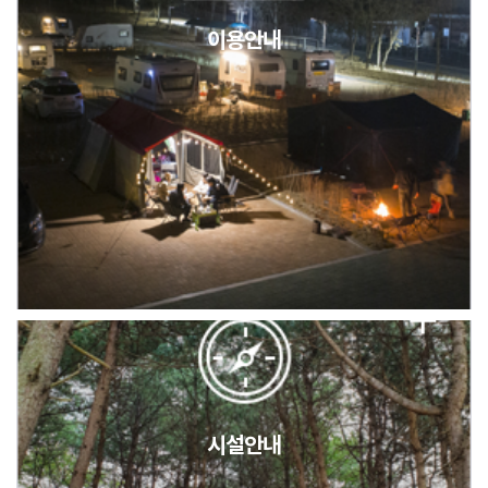
이용안내
2026년 5월 캠핑장 안점 점검의 날 변경 안내
캠핑장(9월1일~6일) 미운영 공지
[6/1]전산시스템 점검 및 안정화에 따른 서비스 이용 제한 안내
시설안내