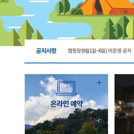
공지사항
캠핑장(9월1일~6일) 미운영 공지
[6/1]전산시스템 점검 및 안정화
2026년 5월 캠핑장 안점 점검의 
온라인 예약
캠핑장(9월1일~6일) 미운영 공지