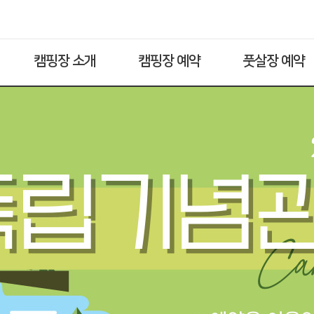
캠핑장 소개
캠핑장 예약
풋살장 예약