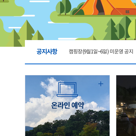
공지사항
캠핑장(9월1일~6일) 미운영 공지
[6/1]전산시스템 점검 및 안정화
2026년 5월 캠핑장 안점 점검의 
온라인 예약
캠핑장(9월1일~6일) 미운영 공지