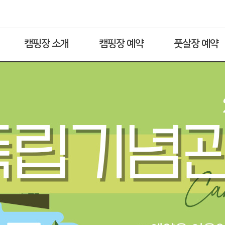
캠핑장 소개
캠핑장 예약
풋살장 예약