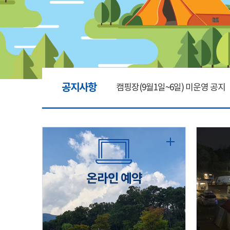
공지사항
캠핑장(9월1일~6일) 미운영 공지
[6/1]전산시스템 점검 및 안정화
2026년 5월 캠핑장 안점 점검의 
온라인 예약
캠핑장(9월1일~6일) 미운영 공지