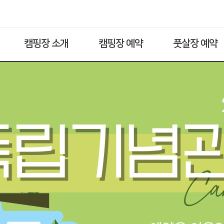
캠핑장 소개
캠핑장 예약
풋살장 예약