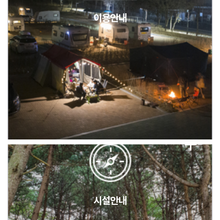
이용안내
2026년 5월 캠핑장 안점 점검의 날 변경 안내
캠핑장(9월1일~6일) 미운영 공지
[6/1]전산시스템 점검 및 안정화에 따른 서비스 이용 제한 안내
시설안내