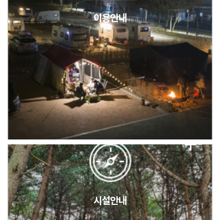
이용안내
2026년 5월 캠핑장 안점 점검의 날 변경 안내
캠핑장(9월1일~6일) 미운영 공지
[6/1]전산시스템 점검 및 안정화에 따른 서비스 이용 제한 안내
시설안내