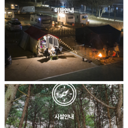
이용안내
2026년 5월 캠핑장 안점 점검의 날 변경 안내
캠핑장(9월1일~6일) 미운영 공지
[6/1]전산시스템 점검 및 안정화에 따른 서비스 이용 제한 안내
시설안내