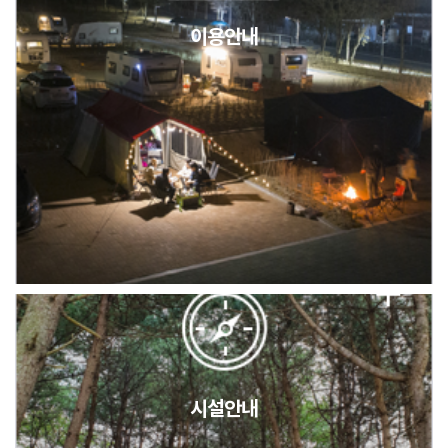
이용안내
2026년 5월 캠핑장 안점 점검의 날 변경 안내
캠핑장(9월1일~6일) 미운영 공지
[6/1]전산시스템 점검 및 안정화에 따른 서비스 이용 제한 안내
시설안내